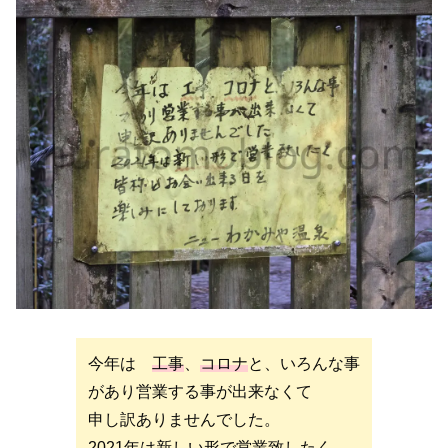
今年は
工事
、
コロナ
と、いろんな事
があり営業する事が出来なくて
申し訳ありませんでした。
2021年は
新しい形
で営業致したく