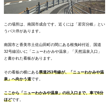
この場所は、南国市成合です。近くには「若宮分岐」とい
うバス停があります。
南国市と香美市土佐山田町の間にある根曳峠付近、国道
32号線沿いに「ニューわかみや温泉」「天然温泉入口」
と書かれた看板があります。
その看板の横にある
県道253号線が、「ニューわかみや温
泉」へ向かう道
です。
ここから「ニューわかみや温泉」の出入口まで、車で8分
ほど
です。