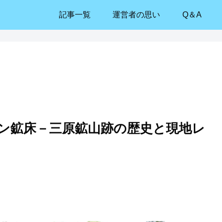
記事一覧
運営者の思い
Q＆A
ン鉱床－三原鉱山跡の歴史と現地レ