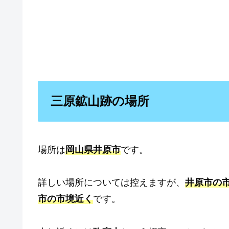
三原鉱山跡の場所
場所は
岡山県井原市
です。
詳しい場所については控えますが、
井原市の
市の市境近く
です。