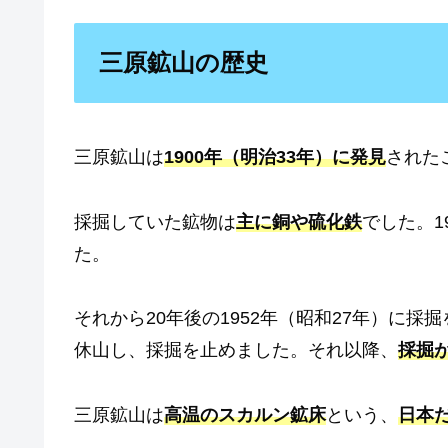
三原鉱山の歴史
三原鉱山は
1900年（明治33年）に発見
された
採掘していた鉱物は
主に銅や硫化鉄
でした。1
た。
それから20年後の1952年（昭和27年）に採
休山し、採掘を止めました。それ以降、
採掘
三原鉱山は
高温のスカルン鉱床
という、
日本